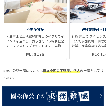
不動産登記
建設業許可・
司法書士と土地家屋調査士のダブルライ
行政書士のライセンス
センスを活かし、表示登記から権利登記
（入札参加資格申請含
までワンストップで対応します！建物表
行業、産業廃棄物処理
題登記、所有権保存登記、所有権移転登
に対応しています。
詳しくはこちら
詳しくはこ
記、抵当権抹消登記などをストレスなく
スムーズに、ワンストップで実現しま
す！
また、登記申請については
日本全国の不動産、法人
の申請をお受け
できます。