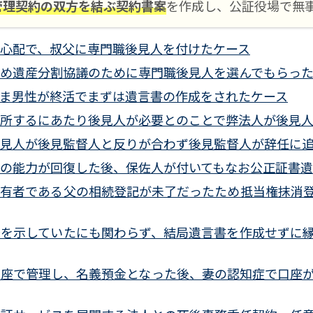
管理契約の双方を結ぶ契約書案
を作成し、公証役場で無
心配で、叔父に専門職後見人を付けたケース
め遺産分割協議のために専門職後見人を選んでもらっ
ま男性が終活でまずは遺言書の作成をされたケース
所するにあたり後見人が必要とのことで弊法人が後見
見人が後見監督人と反りが合わず後見監督人が辞任に
の能力が回復した後、保佐人が付いてもなお公正証書遺
共有者である父の相続登記が未了だったため抵当権抹消
味を示していたにも関わらず、結局遺言書を作成せずに
口座で管理し、名義預金となった後、妻の認知症で口座