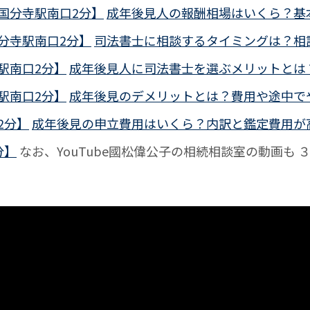
【国分寺駅南口2分】
成年後見人の報酬相場はいくら？基
国分寺駅南口2分】
司法書士に相談するタイミングは？相
駅南口2分】
成年後見人に司法書士を選ぶメリットとは
駅南口2分】
成年後見のデメリットとは？費用や途中でや
2分】
成年後見の申立費用はいくら？内訳と鑑定費用が高
分】
なお、YouTube國松偉公子の相続相談室の動画も