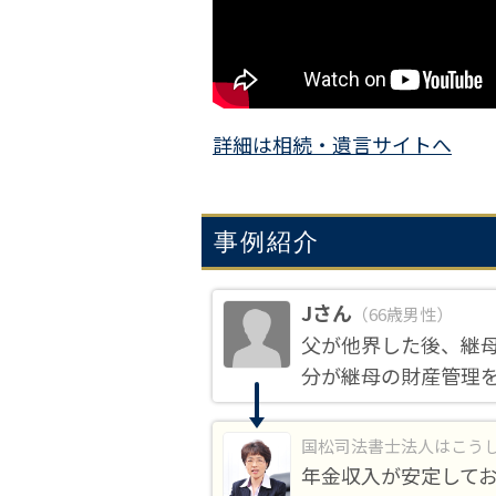
詳細は相続・遺言サイトへ
事例紹介
Jさん
（66歳男性）
父が他界した後、継
分が継母の財産管理
国松司法書士法人はこう
年金収入が安定して