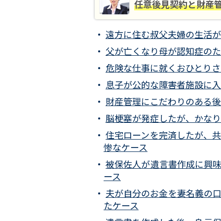
任意後見契約と財産
遠方に住む叔父夫婦の生活が
父が亡くなり母が認知症のた
危険な仕事に就くおひとりさ
息子が公的な障害者施設に入
財産管理にこだわりのある後
脳梗塞が発症したが、かなり
住宅ローンを完済したが、
惨なケース
被保佐人が遺言書作成に興
ース
夫が自分のお金を妻名義の
たケース