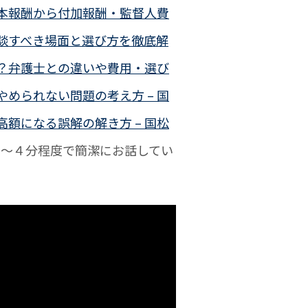
本報酬から付加報酬・監督人費
談すべき場面と選び方を徹底解
？弁護士との違いや費用・選び
められない問題の考え方 – 国
額になる誤解の解き方 – 国松
 ３～４分程度で簡潔にお話してい