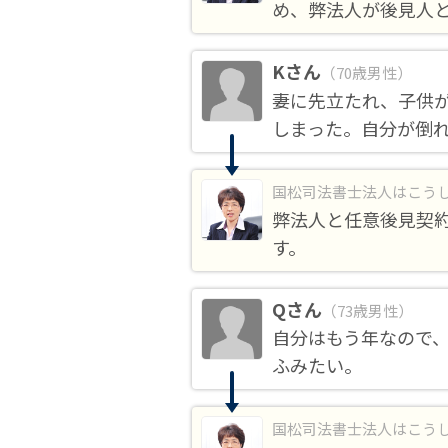
め、弊法人が後見人
Kさん
（70歳男性）
妻に先立たれ、子供
しまった。自分が倒
国松司法書士法人はこう
弊法人と任意後見契
す。
Qさん
（73歳男性）
自分はもう年なので
ふみたい。
国松司法書士法人はこう