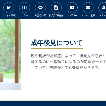
メディア実績
コラム
お客様の声
後見DE貢献
YouTube
メルマガ登録
スタ
Ⓡ
成年後見について
親や親族が認知症になって、後見人が必要と
談するのに一番頼りになるのが司法書士で
していて、経験がとても豊富だからです。