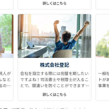
算課税
と、作っておいて良かった！と言える
な面
詳しくはこちら
遺言書本文、付言事項をご提案しま
お悩
す。
株式会社登記
見人が
会社を設立する際には完璧を期したい
一般
んなと
ですよね！司法書士や税理士が入るこ
トが
るのが
とで、間違いを防ぐことができます。
事業
ツに後
設立した後のメンテナンスも、定款変
たせ
詳しくはこちら
ても豊
更や役員変更などで発生する登記もス
費用
ムーズです。
です