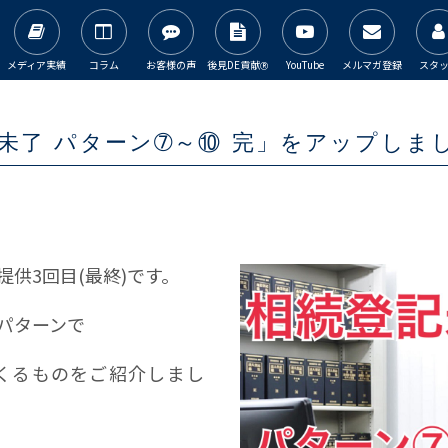
メディア実績
コラム
お客様の声
後見DE貢献
YouTube
メルマガ登録
スタ
Ⓡ
登記未了 パターン➆～⑩ 完」をアップしま
供3回目(最終)です。
パターンで
くるものをご紹介しまし