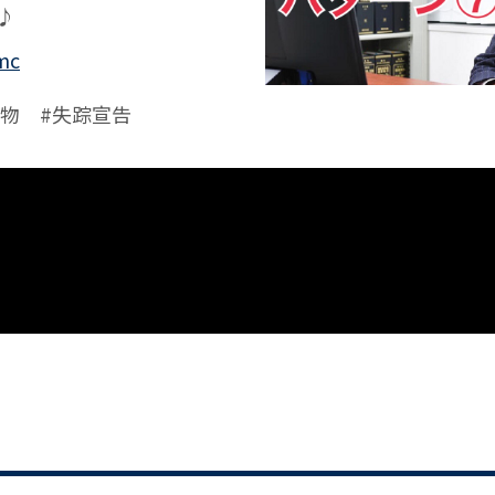
♪
mc
建物
#失踪宣告