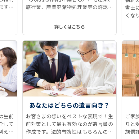
ます！
旅行業、産業廃棄物処理業等の許認可
書士
、所有
申請に対応しています。
くな
どをス
続情
詳しくはこちら
トップ
記、
す。
あなたはどちらの遺言向き？
は生前
お客さまの想いをベストな表現で！生
ご家
介して
前対策として最も有効なのが遺言書の
りと
例えば
作成です。法的有効性はもちろんのこ
族信