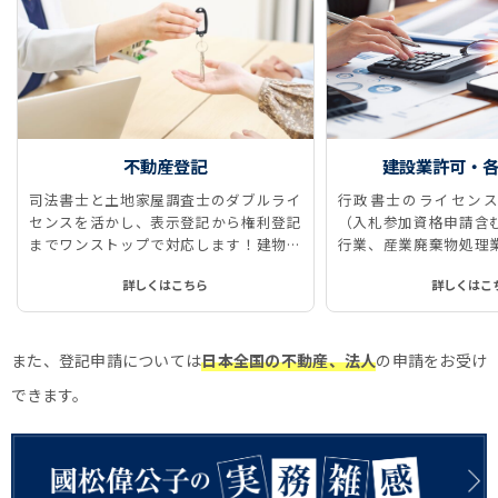
不動産登記
建設業許可・
司法書士と土地家屋調査士のダブルライ
行政書士のライセンス
センスを活かし、表示登記から権利登記
（入札参加資格申請含
までワンストップで対応します！建物表
行業、産業廃棄物処理
題登記、所有権保存登記、所有権移転登
に対応しています。
詳しくはこちら
詳しくはこ
記、抵当権抹消登記などをストレスなく
スムーズに、ワンストップで実現しま
す！
また、登記申請については
日本全国の不動産、法人
の申請をお受け
できます。