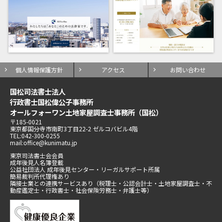
個人情報保護方針
アクセス
お問い合わせ
国松司法書士法人
行政書士国松偉公子事務所
オールフォーワン土地家屋調査士事務所（国松）
〒185-0021
東京都国分寺市南町3丁目22-2 ゼルコバビル4階
TEL:042-300-0255
mail:office@kunimatu.jp
東京司法書士会会員
成年後見人名簿登載
公益社団法人 成年後見センター・リーガルサポート所属
簡易裁判所代理権あり
隣接士業との連携サービスあり（税理士・公認会計士・土地家屋調査士・不
動産鑑定士・行政書士・社会保険労務士・弁護士等）