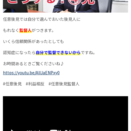
任意後見では自分で選んでおいた後見人に
もれなく
監督人
がつきます。
いくら信頼関係があったとしても
認知症になったら
自分で監督できないから
ですね。
お時間あるときご覧くださいね♪
https://youtu.be/AlIJaENPxy0
#任意後見
#利益相反
#任意後見監督人