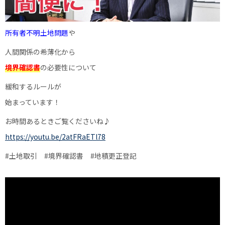
所有者不明土地問題
や
人間関係の希薄化から
境界確認書
の必要性について
緩和するルールが
始まっています！
お時間あるときご覧くださいね♪
https://youtu.be/2atFRaETl78
#土地取引
#境界確認書
#地積更正登記