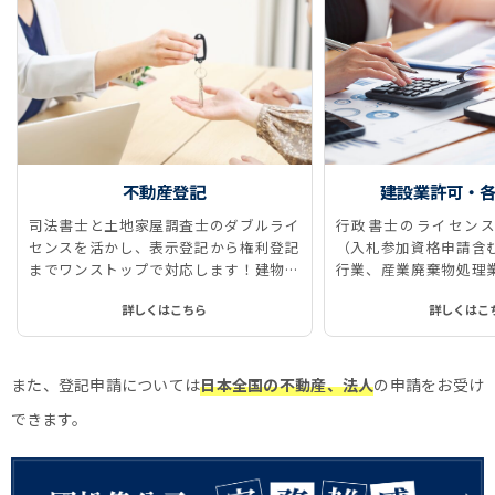
不動産登記
建設業許可・
司法書士と土地家屋調査士のダブルライ
行政書士のライセンス
センスを活かし、表示登記から権利登記
（入札参加資格申請含
までワンストップで対応します！建物表
行業、産業廃棄物処理
題登記、所有権保存登記、所有権移転登
に対応しています。
詳しくはこちら
詳しくはこ
記、抵当権抹消登記などをストレスなく
スムーズに、ワンストップで実現しま
す！
また、登記申請については
日本全国の不動産、法人
の申請をお受け
できます。