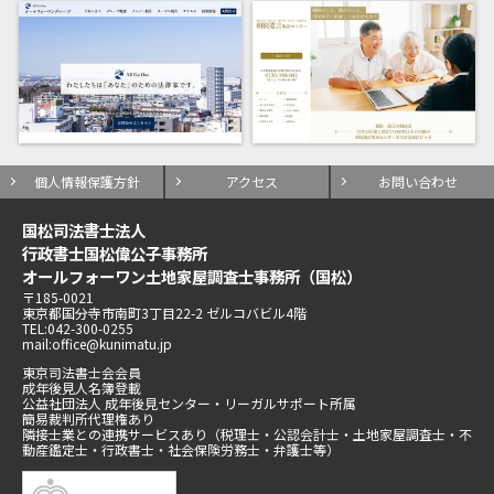
個人情報保護方針
アクセス
お問い合わせ
国松司法書士法人
行政書士国松偉公子事務所
オールフォーワン土地家屋調査士事務所（国松）
〒185-0021
東京都国分寺市南町3丁目22-2 ゼルコバビル4階
TEL:042-300-0255
mail:office@kunimatu.jp
東京司法書士会会員
成年後見人名簿登載
公益社団法人 成年後見センター・リーガルサポート所属
簡易裁判所代理権あり
隣接士業との連携サービスあり（税理士・公認会計士・土地家屋調査士・不
動産鑑定士・行政書士・社会保険労務士・弁護士等）