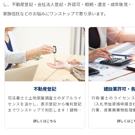
し、不動産登記・会社法人登記・許認可・相続・遺言・成年後見・
家族信託などのお悩みにワンストップで寄り添います。
不動産登記
建設業許可・
司法書士と土地家屋調査士のダブルライ
行政書士のライセンス
センスを活かし、表示登記から権利登記
（入札参加資格申請含
までワンストップで対応します！建物表
行業、産業廃棄物処理
題登記、所有権保存登記、所有権移転登
に対応しています。
詳しくはこちら
詳しくはこ
記、抵当権抹消登記などをストレスなく
スムーズに、ワンストップで実現しま
す！