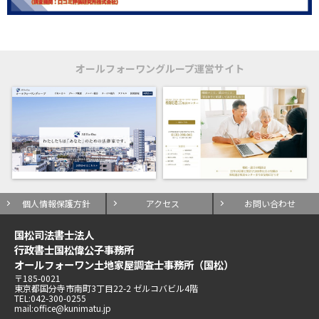
オールフォーワングループ運営サイト
個人情報保護方針
アクセス
お問い合わせ
国松司法書士法人
行政書士国松偉公子事務所
オールフォーワン土地家屋調査士事務所（国松）
〒185-0021
東京都国分寺市南町3丁目22-2 ゼルコバビル4階
TEL:042-300-0255
mail:office@kunimatu.jp