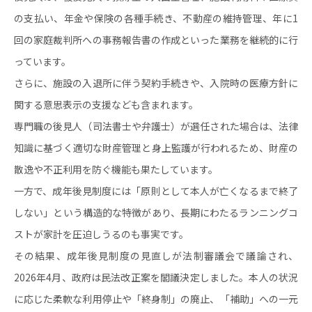
の支払い、年金や保険の各種手続き、不動産の維持管理、年に1
回の家庭裁判所への事務報告書の作成といった業務を継続的に行
っています。
さらに、施設の入退所に伴う契約手続きや、入院時の医療方針に
関する意思表示の支援なども含まれます。
専門職の後見人（司法書士や弁護士）が選任された場合は、法律
知識に基づく適切な財産管理と身上監護が行われるため、財産の
散逸や不正利用を防ぐ機能も果たしています。
一方で、成年後見制度には「原則として本人が亡くなるまで終了
しない」という構造的な特徴があり、長期にわたるランニングコ
ストが家計を圧迫しうるのも事実です。
その結果、成年後見制度の見直しが法制審議会で議論され、
2026年4月、政府は民法改正案を閣議決定しました。本人の状況
に応じた柔軟な利用停止や「終身制」の廃止、「補助」への一元