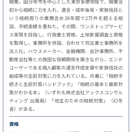
開業。国分寺市を中心とした東京多摩地域で、開業当
初から相続に力を入れ、遺言・成年後見・家族信託と
いう相続周りの業務含め26年間で2万件を超える相
談、手続実績を重ねた。その間、ワンストップサービ
ス実現を目指し、行政書士資格、土地家屋調査士資格
を取得し、事務所を併設、合わせて司法書士事務所を
法人化。ハウスメーカー、金融機関、会計事務所、不
動産会社等との強固な信頼関係を築きながら、エンド
ユーザーである個人顧客の遺言作成支援や家族信託の
組成等の生前対策に力を入れている。共著に「相続手
続きと生前対策ハンドブック」「相続の基本と最新対
策がわかる本」（いずれも株式会社アックスコンサル
ティング 出版局）「地主のための相続対策」（幻冬
舎）がある。
資格