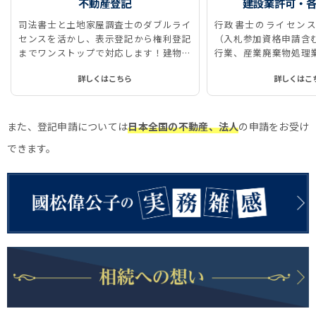
不動産登記
建設業許可・
司法書士と土地家屋調査士のダブルライ
行政書士のライセンス
センスを活かし、表示登記から権利登記
（入札参加資格申請含
までワンストップで対応します！建物表
行業、産業廃棄物処理
題登記、所有権保存登記、所有権移転登
に対応しています。
詳しくはこちら
詳しくはこ
記、抵当権抹消登記などをストレスなく
スムーズに、ワンストップで実現しま
す！
また、登記申請については
日本全国の不動産、法人
の申請をお受け
できます。