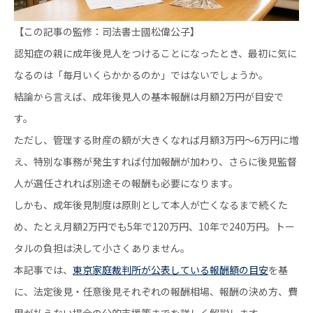
【この記事の監修：司法書士國松偉公子】
認知症の親に成年後見人をつけることになったとき、最初に気に
なるのは「毎月いくらかかるのか」ではないでしょうか。
結論から言えば、成年後見人の基本報酬は月額2万円が目安で
す。
ただし、管理する財産の額が大きくなれば月額3万円～6万円に増
え、特別な事務が発生すれば付加報酬が加わり、さらに後見監督
人が選任されれば別途その報酬も必要になります。
しかも、成年後見制度は原則として本人が亡くなるまで続くた
め、たとえ月額2万円でも5年で120万円、10年で240万円。トー
タルの負担は決して小さくありません。
本記事では、
東京家庭裁判所が公表している報酬額の目安
を基
に、法定後見・任意後見それぞれの報酬相場、報酬の決め方、費
用が払えない場合の公的支援策までを詳しく解説します。