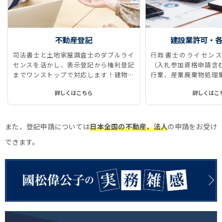
不動産登記
建設業許可・
司法書士と土地家屋調査士のダブルライ
行政書士のライセンス
センスを活かし、表示登記から権利登記
（入札参加資格申請含
までワンストップで対応します！建物表
行業、産業廃棄物処理
題登記、所有権保存登記、所有権移転登
に対応しています。
詳しくはこちら
詳しくはこ
記、抵当権抹消登記などをストレスなく
スムーズに、ワンストップで実現しま
す！
また、登記申請については
日本全国の不動産、法人
の申請をお受け
できます。