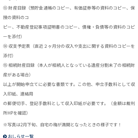
⑬ 財産目録（預貯金通帳のコピー、有価証券等の資料のコピー、保
険の資料のコ
ピー、不動産登記事項証明書のコピー、債権・負債等の資料のコピ
ーを添付）
⑭ 収支予定表（直近２ヶ月分の収入や支出に関する資料のコピーを
添付）
⑮ 相続財産目録（本人が相続人となっている遺産分割未了の相続財
産がある場合）
以上が開始申立てに必要な書類です。この他、申立手数料として収
入印紙、連絡用
の郵便切手、登記手数料として収入印紙が必要です。（金額は裁判
所HPを確認）
※写真は2月下旬、自宅の梅が満開となったときの様子です！
おしらせ一覧