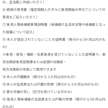
の、主治医に作成いただく）
⑥ 親族の意見書（推定相続人の方々に後見開始の申立てについての
意見をご記入いただく）
⑦ 後見人等候補者事情説明書（候補者の生活状況等や候補者となっ
た経緯について記入）
⑧ 本人が登記されていないことの証明書（発行から3か月以内のも
の）
※後見・保佐・補助・任意後見を受けていないことの証明書で、東
京法務局後見登録課または全国の法務局・
地方法務局の本局にて取得できます
⑨ 本人の戸籍謄本（発行から３か月以内のもの）
⑩ 本人の住民票または戸籍の附票（発行から３か月以内のもの）
⑪ 愛の手帳の写し（交付を受けている方のみ）
⑫ 後見人等候補者の住民票または戸籍の附票（発行から3か月以内
のもの）