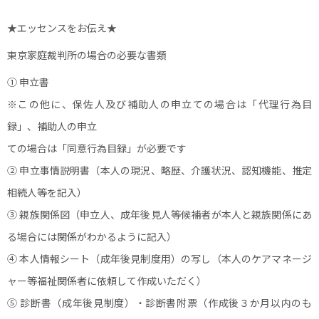
★エッセンスをお伝え★
東京家庭裁判所の場合の必要な書類
① 申立書
※この他に、保佐人及び補助人の申立ての場合は「代理行為目
録」、補助人の申立
ての場合は「同意行為目録」が必要です
② 申立事情説明書（本人の現況、略歴、介護状況、認知機能、推定
相続人等を記入）
③ 親族関係図（申立人、成年後見人等候補者が本人と親族関係にあ
る場合には関係がわかるように記入）
④ 本人情報シート（成年後見制度用）の写し（本人のケアマネージ
ャー等福祉関係者に依頼して作成いただく）
⑤ 診断書（成年後見制度）・診断書附票（作成後３か月以内のも