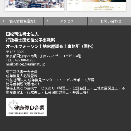
個人情報保護方針
アクセス
お問い合わせ
国松司法書士法人
行政書士国松偉公子事務所
オールフォーワン土地家屋調査士事務所（国松）
〒185-0021
東京都国分寺市南町3丁目22-2 ゼルコバビル4階
TEL:042-300-0255
mail:office@kunimatu.jp
東京司法書士会会員
成年後見人名簿登載
公益社団法人 成年後見センター・リーガルサポート所属
簡易裁判所代理権あり
隣接士業との連携サービスあり（税理士・公認会計士・土地家屋調査士・不
動産鑑定士・行政書士・社会保険労務士・弁護士等）