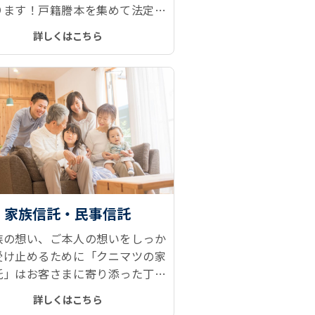
ります！戸籍謄本を集めて法定相
報を取得、遺産分割協議、相続登
詳しくはこちら
預金解約などがとてもスムーズで
家族信託・民事信託
族の想い、ご本人の想いをしっか
受け止めるために「クニマツの家
託」はお客さまに寄り添った丁寧
談を行い、財産管理、財産承継の
詳しくはこちら
みを解決へと導きます。