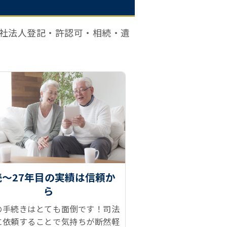
社法人登記・許認可・相続・遺
続～27年目の実績は信頼か
ら
の手続きはとても面倒です！司法
に依頼することで気持ちが断然軽