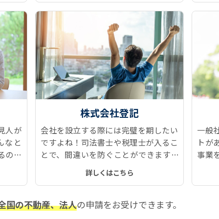
す。
株式会社登記
見人が
会社を設立する際には完璧を期したい
一般
んなと
ですよね！司法書士や税理士が入るこ
トが
るのが
とで、間違いを防ぐことができます。
事業
ツに後
設立した後のメンテナンスも、定款変
たせ
詳しくはこちら
ても豊
更や役員変更などで発生する登記もス
費用
ムーズです。
です
全国の不動産、法人
の申請をお受けできます。