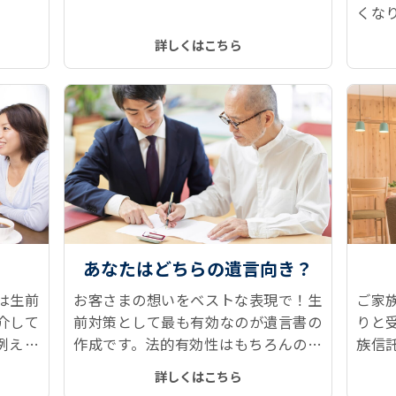
、所有
申請に対応しています。
くな
どをス
続情
詳しくはこちら
トップ
記、
す。
あなたはどちらの遺言向き？
は生前
お客さまの想いをベストな表現で！生
ご家
介して
前対策として最も有効なのが遺言書の
りと
例えば
作成です。法的有効性はもちろんのこ
族信
算課税
と、作っておいて良かった！と言える
な面
詳しくはこちら
遺言書本文、付言事項をご提案しま
お悩