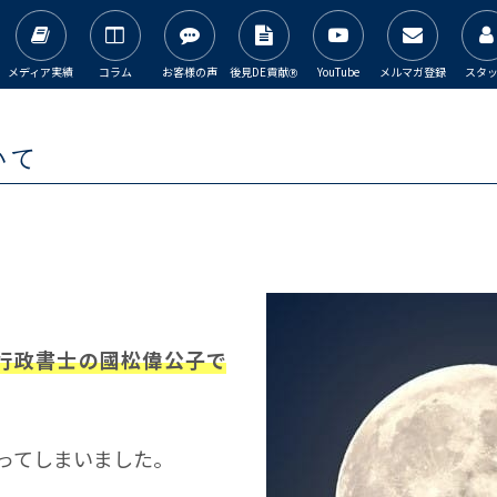
メディア実績
コラム
お客様の声
後見DE貢献
YouTube
メルマガ登録
スタ
Ⓡ
いて
行政書士の國松偉公子で
ってしまいました。