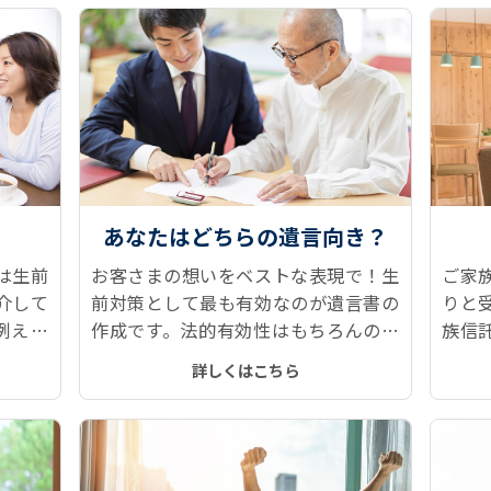
す。
あなたはどちらの遺言向き？
は生前
お客さまの想いをベストな表現で！生
ご家
介して
前対策として最も有効なのが遺言書の
りと
例えば
作成です。法的有効性はもちろんのこ
族信
算課税
と、作っておいて良かった！と言える
な面
詳しくはこちら
遺言書本文、付言事項をご提案しま
お悩
す。