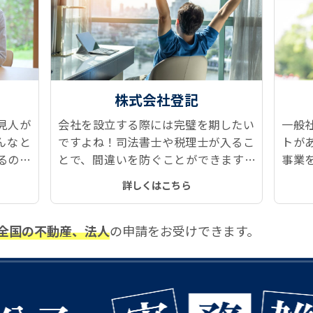
株式会社登記
見人が
会社を設立する際には完璧を期したい
一般
んなと
ですよね！司法書士や税理士が入るこ
トが
るのが
とで、間違いを防ぐことができます。
事業
ツに後
設立した後のメンテナンスも、定款変
たせ
詳しくはこちら
ても豊
更や役員変更などで発生する登記もス
費用
ムーズです。
です
全国の不動産、法人
の申請をお受けできます。