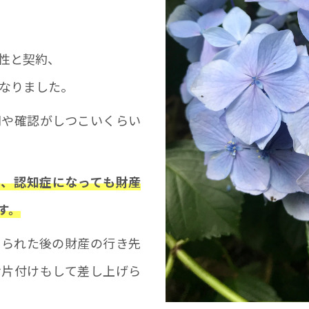
女性と契約、
になりました。
問や確認がしつこいくらい
も、認知症になっても財産
す。
なられた後の財産の行き先
お片付けもして差し上げら