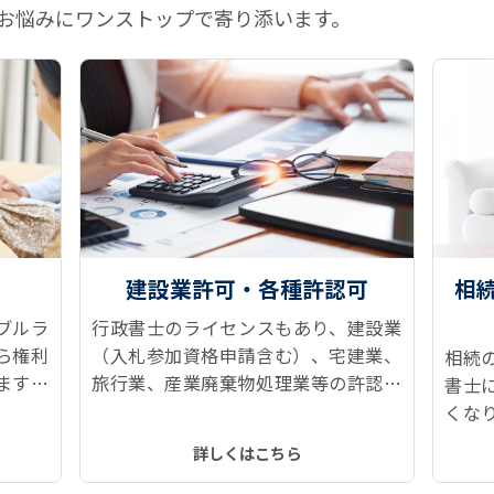
お悩みにワンストップで寄り添います。
建設業許可・各種許認可
相
ブルラ
行政書士のライセンスもあり、建設業
ら権利
（入札参加資格申請含む）、宅建業、
相続
ます！
旅行業、産業廃棄物処理業等の許認可
書士
、所有
申請に対応しています。
くな
どをス
続情
詳しくはこちら
トップ
記、