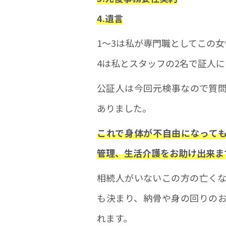
4.遺言
1〜3は私が専門職としてこの
4は私とスタッフの2名で証人
公証人は今回元検事なので質
ありました。
これで身体が不自由になって
管理、生活介護をお助け出来ま
相続人がいないこの方の亡く
も決まり、納骨や身の回りの
れます。