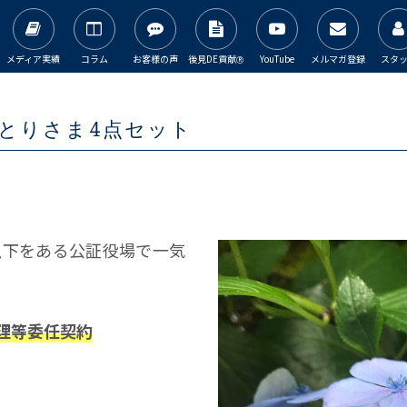
メディア実績
コラム
お客様の声
後見DE貢献
YouTube
メルマガ登録
スタ
Ⓡ
ひとりさま4点セット
以下をある公証役場で一気
理等委任契約