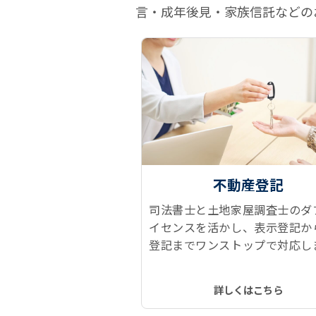
言・成年後見・家族信託などの
不動産登記
司法書士と土地家屋調査士のダ
イセンスを活かし、表示登記か
登記までワンストップで対応し
建物表題登記、所有権保存登記
権移転登記、抵当権抹消登記な
詳しくはこちら
トレスなくスムーズに、ワンス
で実現します！