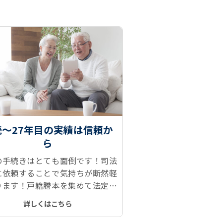
続～27年目の実績は信頼か
ら
の手続きはとても面倒です！司法
に依頼することで気持ちが断然軽
ります！戸籍謄本を集めて法定相
報を取得、遺産分割協議、相続登
詳しくはこちら
預金解約などがとてもスムーズで