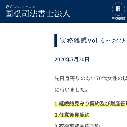
事務所概要
実務雑感vol.4～お
2020年7月20日
先日身寄りのない70代女性の
に行いました。
1.継続的見守り契約及び財産管
2.任意後見契約
3.死後事務委任契約