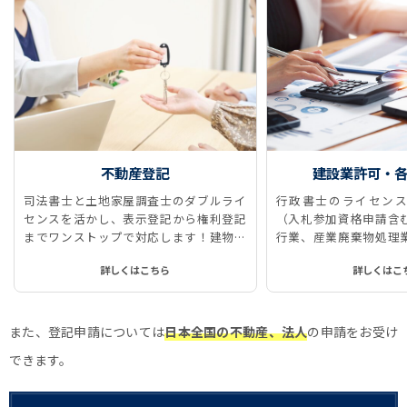
不動産登記
建設業許可・
司法書士と土地家屋調査士のダブルライ
行政書士のライセンス
センスを活かし、表示登記から権利登記
（入札参加資格申請含
までワンストップで対応します！建物表
行業、産業廃棄物処理
題登記、所有権保存登記、所有権移転登
に対応しています。
詳しくはこちら
詳しくはこ
記、抵当権抹消登記などをストレスなく
スムーズに、ワンストップで実現しま
す！
また、登記申請については
日本全国の不動産、法人
の申請をお受け
できます。