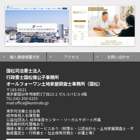
個人情報保護方針
アクセス
お問い合わせ
国松司法書士法人
行政書士国松偉公子事務所
オールフォーワン土地家屋調査士事務所（国松）
〒185-0021
東京都国分寺市南町3丁目22-2 ゼルコバビル4階
TEL:042-300-0255
mail:office@kunimatu.jp
東京司法書士会会員
成年後見人名簿登載
公益社団法人 成年後見センター・リーガルサポート所属
簡易裁判所代理権あり
隣接士業との連携サービスあり（税理士・公認会計士・土地家屋調査士・不
動産鑑定士・行政書士・社会保険労務士・弁護士等）