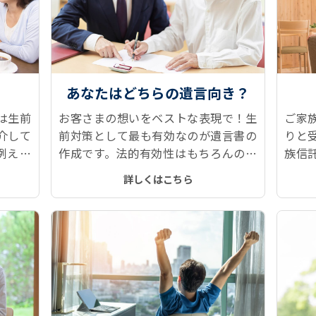
あなたはどちらの遺言向き？
は生前
お客さまの想いをベストな表現で！生
ご家
介して
前対策として最も有効なのが遺言書の
りと
例えば
作成です。法的有効性はもちろんのこ
族信
算課税
と、作っておいて良かった！と言える
な面
詳しくはこちら
遺言書本文、付言事項をご提案しま
お悩
す。