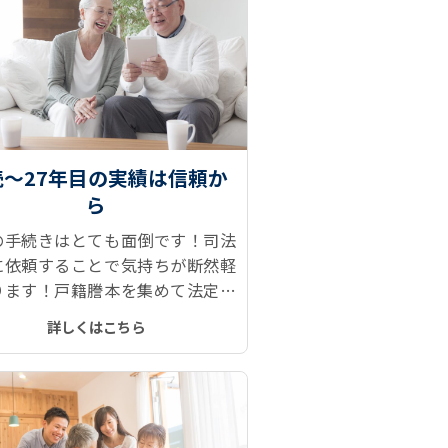
続～27年目の実績は信頼か
ら
の手続きはとても面倒です！司法
に依頼することで気持ちが断然軽
ります！戸籍謄本を集めて法定相
報を取得、遺産分割協議、相続登
詳しくはこちら
預金解約などがとてもスムーズで