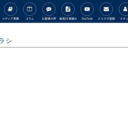
メディア実績
コラム
お客様の声
後見DE貢献
YouTube
メルマガ登録
スタ
Ⓡ
チラシ