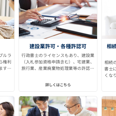
建設業許可・各種許認可
相
ブルラ
行政書士のライセンスもあり、建設業
ら権利
（入札参加資格申請含む）、宅建業、
相続
ます！
旅行業、産業廃棄物処理業等の許認可
書士
、所有
申請に対応しています。
くな
どをス
続情
詳しくはこちら
トップ
記、
す。