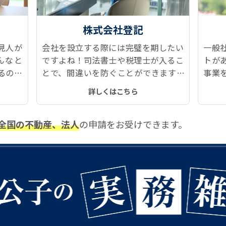
株式会社登記
見人が
会社を設立する際には完璧を期したい
一般
んなと
ですよね！司法書士や税理士が入るこ
トが
るのが
とで、間違いを防ぐことができます。
事業
ツに後
設立した後のメンテナンスも、定款変
たせ
詳しくはこちら
ても豊
更や役員変更などで発生する登記もス
費用
ムーズです。
です
全国の不動産、法人
の申請をお受けできます。