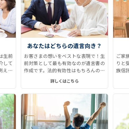
あなたはどちらの遺言向き？
は生前
お客さまの想いをベストな表現で！生
ご家
介して
前対策として最も有効なのが遺言書の
りと
例えば
作成です。法的有効性はもちろんのこ
族信
算課税
と、作っておいて良かった！と言える
な面
詳しくはこちら
遺言書本文、付言事項をご提案しま
お悩
す。