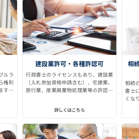
建設業許可・各種許認可
相
ブルラ
行政書士のライセンスもあり、建設業
ら権利
（入札参加資格申請含む）、宅建業、
相続
ます！
旅行業、産業廃棄物処理業等の許認可
書士
、所有
申請に対応しています。
くな
どをス
続情
詳しくはこちら
トップ
記、
す。