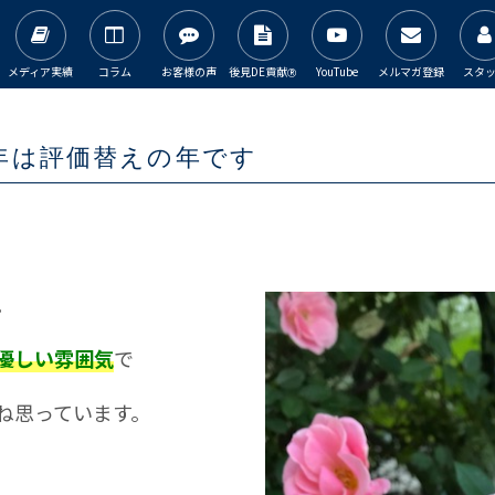
メディア実績
コラム
お客様の声
後見DE貢献
YouTube
メルマガ登録
スタ
Ⓡ
年は評価替えの年です
。
優しい雰囲気
で
ね思っています。