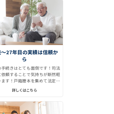
続～27年目の実績は信頼か
ら
の手続きはとても面倒です！司法
に依頼することで気持ちが断然軽
ります！戸籍謄本を集めて法定相
報を取得、遺産分割協議、相続登
詳しくはこちら
預金解約などがとてもスムーズで