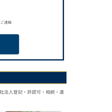
。
りご連絡
社法人登記・許認可・相続・遺