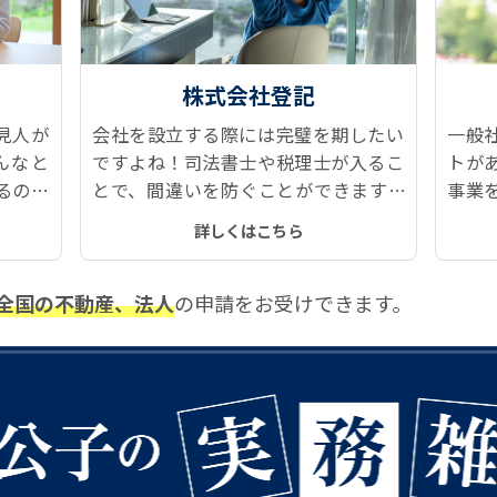
株式会社登記
見人が
会社を設立する際には完璧を期したい
一般
んなと
ですよね！司法書士や税理士が入るこ
トが
るのが
とで、間違いを防ぐことができます。
事業
ツに後
設立した後のメンテナンスも、定款変
たせ
詳しくはこちら
ても豊
更や役員変更などで発生する登記もス
費用
ムーズです。
です
全国の不動産、法人
の申請をお受けできます。