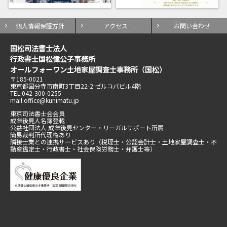
個人情報保護方針
アクセス
お問い合わせ
国松司法書士法人
行政書士国松偉公子事務所
オールフォーワン土地家屋調査士事務所（国松）
〒185-0021
東京都国分寺市南町3丁目22-2 ゼルコバビル4階
TEL:042-300-0255
mail:office@kunimatu.jp
東京司法書士会会員
成年後見人名簿登載
公益社団法人 成年後見センター・リーガルサポート所属
簡易裁判所代理権あり
隣接士業との連携サービスあり（税理士・公認会計士・土地家屋調査士・不
動産鑑定士・行政書士・社会保険労務士・弁護士等）