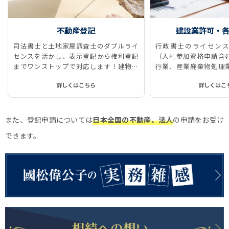
不動産登記
建設業許可・
司法書士と土地家屋調査士のダブルライ
行政書士のライセンス
センスを活かし、表示登記から権利登記
（入札参加資格申請含
までワンストップで対応します！建物表
行業、産業廃棄物処理
題登記、所有権保存登記、所有権移転登
に対応しています。
詳しくはこちら
詳しくはこ
記、抵当権抹消登記などをストレスなく
スムーズに、ワンストップで実現しま
す！
また、登記申請については
日本全国の不動産、法人
の申請をお受け
できます。