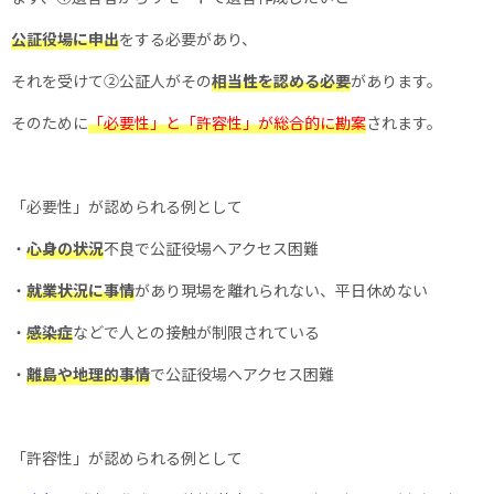
公証役場に申出
をする必要があり、
それを受けて②公証人がその
相当性を認める必要
があります。
そのために
「必要性」と「許容性」が総合的に勘案
されます。
「必要性」が認められる例として
・
心身の状況
不良で公証役場へアクセス困難
・
就業状況に事情
があり現場を離れられない、平日休めない
・
感染症
などで人との接触が制限されている
・
離島や地理的事情
で公証役場へアクセス困難
「許容性」が認められる例として