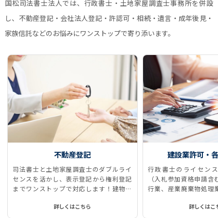
国松司法書士法人では、行政書士・土地家屋調査士事務所を併設
し、不動産登記・会社法人登記・許認可・相続・遺言・成年後見・
家族信託などのお悩みにワンストップで寄り添います。
不動産登記
建設業許可・
司法書士と土地家屋調査士のダブルライ
行政書士のライセンス
センスを活かし、表示登記から権利登記
（入札参加資格申請含
までワンストップで対応します！建物表
行業、産業廃棄物処理
題登記、所有権保存登記、所有権移転登
に対応しています。
詳しくはこちら
詳しくはこ
記、抵当権抹消登記などをストレスなく
スムーズに、ワンストップで実現しま