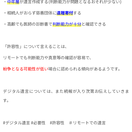
・
中年層
が遺言作成する(判断能力が問題となるおそれが少ない)
・相続人がおらず慈善団体に
遺贈寄付
する
・高齢でも医師の診断書で
判断能力が十分
と確認できる
「許容性」について言えることは、
リモートでも判断能力や真意等の確認が容易で、
紛争となる可能性が低い
場合に認められる傾向があるようです。
デジタル遺言については、また続報が入り次第お伝えしていきま
す。
#デジタル遺言 #必要性 #許容性 ＃リモートでの遺言