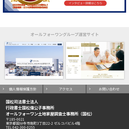
オールフォーワングループ運営サイト
個人情報保護方針
アクセス
お問い合わせ
国松司法書士法人
行政書士国松偉公子事務所
オールフォーワン土地家屋調査士事務所（国松）
〒185-0021
東京都国分寺市南町3丁目22-2 ゼルコバビル4階
TEL:042-300-0255